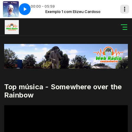
00:00 - 05:59
opuler Full Album & HQ Audio_EkpReQfQ_bw
 Cardoso
Exemplo 1 com Elizeu Cardoso
Scorpions Acoustica - Kumpul
Top música - Somewhere over the
Rainbow