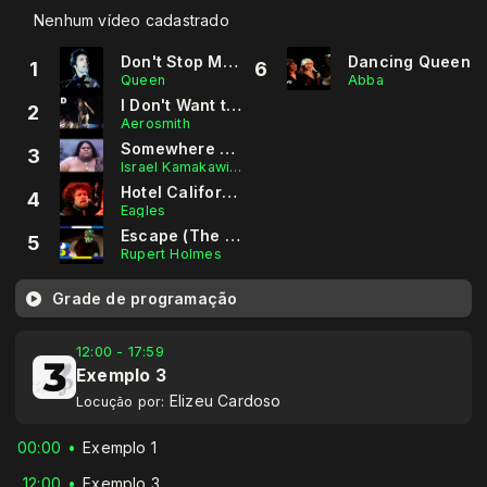
Nenhum vídeo cadastrado
Don't Stop Me Now
Dancing Queen
1
6
Queen
Abba
I Don't Want to Miss a Thing
2
Aerosmith
Somewhere over the Rainbow
3
Israel Kamakawiwo'ole
Hotel California
4
Eagles
Escape (The Pina Colada Song)
5
Rupert Holmes
Grade de programação
12:00 - 17:59
Exemplo 3
Elizeu Cardoso
Locução por:
00:00
Exemplo 1
12:00
Exemplo 3