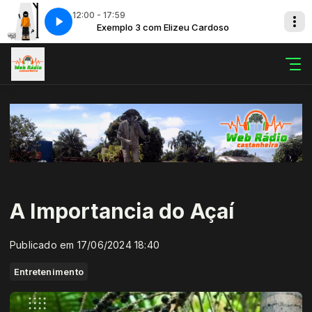
12:00 - 17:59
oso
11 Porta da Capela
Exemplo 3 com Elizeu Cardoso
A Importancia do Açaí
Publicado em 17/06/2024 18:40
Entretenimento